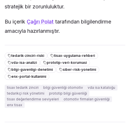
stratejik bir zorunluluktur.
Bu içerik
Çağrı Polat
tarafından bilgilendirme
amacıyla hazırlanmıştır.
tedarik-zinciri-riski
tisax-uygulama-rehberi
vda-isa-analizi
prototip-veri-korumasi
bilgi-guvenligi-denetimi
siber-risk-yonetimi
enx-portal-kullanimi
tisax tedarik zinciri
bilgi güvenliği otomotiv
vda isa kataloğu
tedarikçi risk yönetimi
prototip bilgi güvenliği
tisax değerlendirme seviyeleri
otomotiv firmaları güvenliği
enx tisax