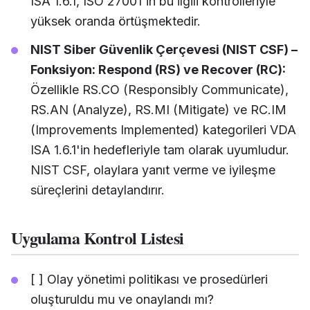
ISA 1.6.1, ISO 27001'in bu ilgili kontrolleriyle
yüksek oranda örtüşmektedir.
NIST Siber Güvenlik Çerçevesi (NIST CSF) –
Fonksiyon: Respond (RS) ve Recover (RC):
Özellikle RS.CO (Responsibly Communicate),
RS.AN (Analyze), RS.MI (Mitigate) ve RC.IM
(Improvements Implemented) kategorileri VDA
ISA 1.6.1'in hedefleriyle tam olarak uyumludur.
NIST CSF, olaylara yanıt verme ve iyileşme
süreçlerini detaylandırır.
Uygulama Kontrol Listesi
[ ] Olay yönetimi politikası ve prosedürleri
oluşturuldu mu ve onaylandı mı?