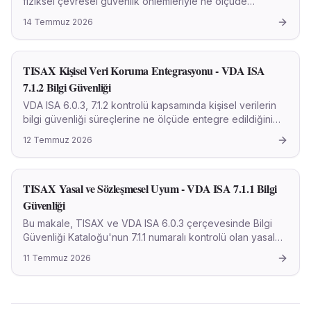
fiziksel çevresel güvenlik önlemleriyle ne ölçüde
korunduğunu inceler. Bu kontrol, özellikle otomotiv
14 Temmuz 2026
endüstrisi gibi rekabetçi ve inovasyon odaklı alanlarda
fikri mülkiyetin hayati öneme sahip olduğu durumlarda
kritik bir rol oynar. Fiziksel güvenlik, yetkisiz erişimi,
TISAX Kişisel Veri Koruma Entegrasyonu - VDA ISA
kurcalamayı veya çalınmayı önleyerek prototip bilgi
güvenliğinin temel bir katmanını oluşturur.
7.1.2 Bilgi Güvenliği
VDA ISA 6.0.3, 7.1.2 kontrolü kapsamında kişisel verilerin
bilgi güvenliği süreçlerine ne ölçüde entegre edildiğini
detaylandıran akademik makale. KVKK ve GDPR uyumunu
12 Temmuz 2026
içeren pratik öneriler sunar.
TISAX Yasal ve Sözleşmesel Uyum - VDA ISA 7.1.1 Bilgi
Güvenliği
Bu makale, TISAX ve VDA ISA 6.0.3 çerçevesinde Bilgi
Güvenliği Kataloğu'nun 7.1.1 numaralı kontrolü olan yasal
ve sözleşmesel hükümlere uyumun sağlanması konusunu
11 Temmuz 2026
akademik bir yaklaşımla ele almaktadır.