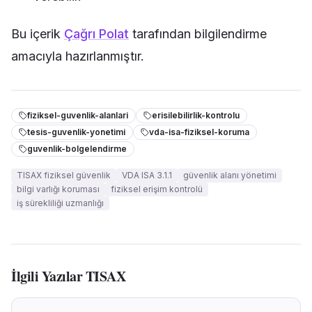
Bu içerik
Çağrı Polat
tarafından bilgilendirme
amacıyla hazırlanmıştır.
fiziksel-guvenlik-alanlari
erisilebilirlik-kontrolu
tesis-guvenlik-yonetimi
vda-isa-fiziksel-koruma
guvenlik-bolgelendirme
TISAX fiziksel güvenlik
VDA ISA 3.1.1
güvenlik alanı yönetimi
bilgi varlığı koruması
fiziksel erişim kontrolü
iş sürekliliği uzmanlığı
İlgili Yazılar
TISAX