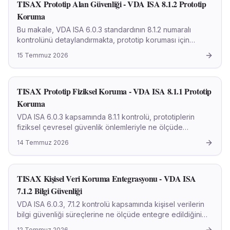
TISAX Prototip Alan Güvenliği - VDA ISA 8.1.2 Prototip
Koruma
Bu makale, VDA ISA 6.0.3 standardının 8.1.2 numaralı
kontrolünü detaylandırmakta, prototip koruması için
belirlenen fiziksel güvenlik alanlarının oluşturulması ve
15 Temmuz 2026
etkinliğini akademik bir yaklaşımla ele almaktadır.
TISAX Prototip Fiziksel Koruma - VDA ISA 8.1.1 Prototip
Koruma
VDA ISA 6.0.3 kapsamında 8.1.1 kontrolü, prototiplerin
fiziksel çevresel güvenlik önlemleriyle ne ölçüde
korunduğunu inceler. Bu kontrol, özellikle otomotiv
14 Temmuz 2026
endüstrisi gibi rekabetçi ve inovasyon odaklı alanlarda
fikri mülkiyetin hayati öneme sahip olduğu durumlarda
kritik bir rol oynar. Fiziksel güvenlik, yetkisiz erişimi,
TISAX Kişisel Veri Koruma Entegrasyonu - VDA ISA
kurcalamayı veya çalınmayı önleyerek prototip bilgi
güvenliğinin temel bir katmanını oluşturur.
7.1.2 Bilgi Güvenliği
VDA ISA 6.0.3, 7.1.2 kontrolü kapsamında kişisel verilerin
bilgi güvenliği süreçlerine ne ölçüde entegre edildiğini
detaylandıran akademik makale. KVKK ve GDPR uyumunu
12 Temmuz 2026