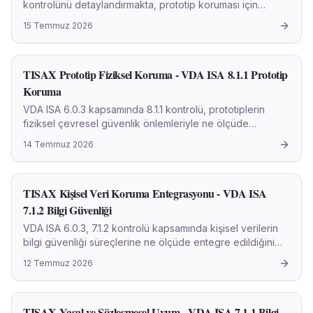
kontrolünü detaylandırmakta, prototip koruması için
belirlenen fiziksel güvenlik alanlarının oluşturulması ve
15 Temmuz 2026
etkinliğini akademik bir yaklaşımla ele almaktadır.
TISAX Prototip Fiziksel Koruma - VDA ISA 8.1.1 Prototip
Koruma
VDA ISA 6.0.3 kapsamında 8.1.1 kontrolü, prototiplerin
fiziksel çevresel güvenlik önlemleriyle ne ölçüde
korunduğunu inceler. Bu kontrol, özellikle otomotiv
14 Temmuz 2026
endüstrisi gibi rekabetçi ve inovasyon odaklı alanlarda
fikri mülkiyetin hayati öneme sahip olduğu durumlarda
kritik bir rol oynar. Fiziksel güvenlik, yetkisiz erişimi,
TISAX Kişisel Veri Koruma Entegrasyonu - VDA ISA
kurcalamayı veya çalınmayı önleyerek prototip bilgi
güvenliğinin temel bir katmanını oluşturur.
7.1.2 Bilgi Güvenliği
VDA ISA 6.0.3, 7.1.2 kontrolü kapsamında kişisel verilerin
bilgi güvenliği süreçlerine ne ölçüde entegre edildiğini
detaylandıran akademik makale. KVKK ve GDPR uyumunu
12 Temmuz 2026
içeren pratik öneriler sunar.
TISAX Yasal ve Sözleşmesel Uyum - VDA ISA 7.1.1 Bilgi