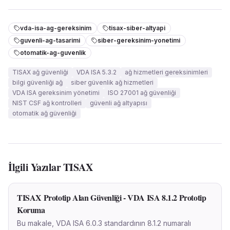
vda-isa-ag-gereksinim
tisax-siber-altyapi
guvenli-ag-tasarimi
siber-gereksinim-yonetimi
otomatik-ag-guvenlik
TISAX ağ güvenliği
VDA ISA 5.3.2
ağ hizmetleri gereksinimleri
bilgi güvenliği ağ
siber güvenlik ağ hizmetleri
VDA ISA gereksinim yönetimi
ISO 27001 ağ güvenliği
NIST CSF ağ kontrolleri
güvenli ağ altyapısı
otomatik ağ güvenliği
İlgili Yazılar
TISAX
TISAX Prototip Alan Güvenliği - VDA ISA 8.1.2 Prototip
Koruma
Bu makale, VDA ISA 6.0.3 standardının 8.1.2 numaralı