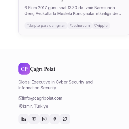
6 Ekim 2017 günü saat 13:30 da İzmir Barosunda
Genç Avukatlarla Mesleki Konuşmalar etkinliğinde
Kripto Paralar güvenliği ve Teknik Detaylar ile alakalı
konuştum. Etkinlik içeriğinde aşağıdaki başlıkla...
kripto para danışman
ethereum
ripple
CP
Çağrı Polat
Global Executive in Cyber Security and
Information Security
info@cagripolat.com
İzmir, Türkiye