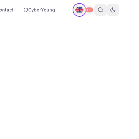
ontact
CyberYoung