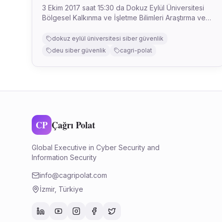
3 Ekim 2017 saat 15:30 da Dokuz Eylül Üniversitesi
Bölgesel Kalkınma ve İşletme Bilimleri Araştırma ve
Uygulama Merkezi (BİMER) de Siber Güvenlik
üzerine konuştum. Başta misafirperverliği için
dokuz eylül üniversitesi siber güvenlik
Prof.Dr...
deu siber güvenlik
cagri-polat
CP
Çağrı Polat
Global Executive in Cyber Security and
Information Security
info@cagripolat.com
İzmir, Türkiye