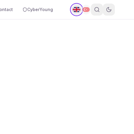
ontact
CyberYoung